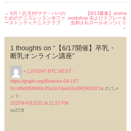
投
←
6月！託児付!ママ・パパの
【6/13募集】aroma
ためのテニスレッスン＠ファ
workshop 虫よけスプレー＆
稿
ーストシティテニスクラブ
虫刺されロールオンつくり
→
ナ
ビ
ゲ
1 thoughts on “
【6/17開催】卒乳・
ー
断乳オンライン講座
”
シ
ョ
+ 1.970247 BTC.NEXT -
ン
https://graph.org/Binance-04-15?
hs=88d084660e35a2e7dad42e39f3961971&
のコメ
ント:
2025年4月22日 at 11:27 PM
sv273f