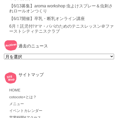
【6/13募集】aroma workshop 虫よけスプレー＆虫刺さ
れロールオンつくり
【6/17開催】卒乳・断乳オンライン講座
6月！託児付!ママ・パパのためのテニスレッスン＠ファ
ーストシティテニスクラブ
過去のニュース
過
去
の
ニ
ュ
ー
サイトマップ
ス
HOME
cotocoto+とは？
メニュー
イベントカレンダー
営業時間&アクセス