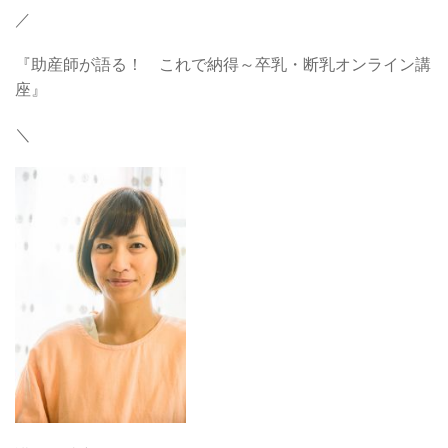
／
『助産師が語る！ これで納得～卒乳・断乳オンライン講
座』
＼