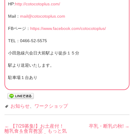
HP:
http://cotocotoplus.com/
Mail：
mail@cotocotoplus.com
FBページ：
https://www.facebook.com/cotocotoplus/
TEL：0466-52-5575
小田急線六会日大前駅より徒歩１５分
駅より送迎いたします。
駐車場１台あり
お知らせ
、
ワークショップ
投
←
【7/29募集!】お土産付！
卒乳・断乳の秋!
→
離乳食＆食育教室 もっと気