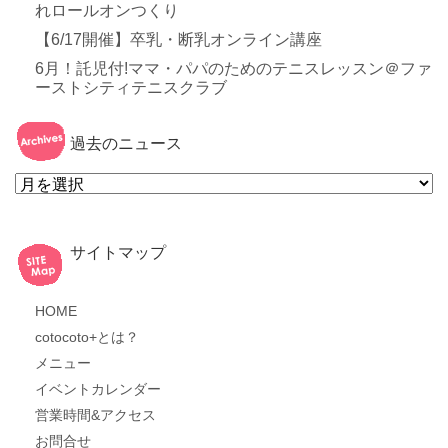
れロールオンつくり
【6/17開催】卒乳・断乳オンライン講座
6月！託児付!ママ・パパのためのテニスレッスン＠ファ
ーストシティテニスクラブ
過去のニュース
過
去
の
ニ
ュ
ー
サイトマップ
ス
HOME
cotocoto+とは？
メニュー
イベントカレンダー
営業時間&アクセス
お問合せ