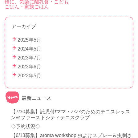
稿
軽に、気楽に離乳食・こども
ごはん・家族ごはん
ナ
ビ
ゲ
アーカイブ
ー
2025年5月
シ
2024年5月
ョ
2023年7月
ン
2023年6月
2023年5月
最新ニュース
【7/30募集】託児付!ママ・パパのためのテニスレッス
ン＠ファーストシティテニスクラブ
◇予約状況◇
【6/13募集】aroma workshop 虫よけスプレー＆虫刺さ