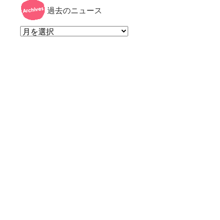
過去のニュース
過
去
の
ニ
ュ
ー
ス