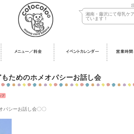
湘南・藤沢にて母乳ケ
ています！
どもためのホメオパシーお話し会
ップ
オパシーお話し会〇〇