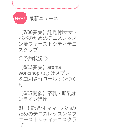
最新ニュース
【7/30募集】託児付!ママ・
パパのためのテニスレッス
ン＠ファーストシティテニ
スクラブ
◇予約状況◇
【6/13募集】aroma
workshop 虫よけスプレー
＆虫刺されロールオンつく
り
【6/17開催】卒乳・断乳オ
ンライン講座
6月！託児付!ママ・パパの
ためのテニスレッスン＠フ
ァーストシティテニスクラ
ブ