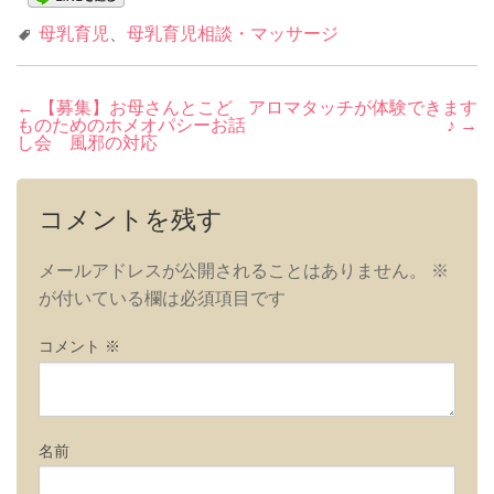
母乳育児
、
母乳育児相談・マッサージ
投
←
【募集】お母さんとこど
アロマタッチが体験できます
ものためのホメオパシーお話
♪
→
稿
し会 風邪の対応
ナ
ビ
コメントを残す
ゲ
ー
メールアドレスが公開されることはありません。
※
シ
が付いている欄は必須項目です
ョ
ン
コメント
※
名前