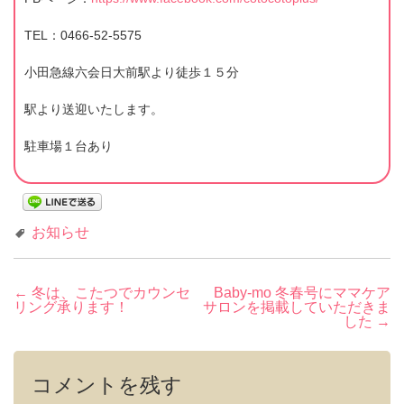
TEL：0466-52-5575
小田急線六会日大前駅より徒歩１５分
駅より送迎いたします。
駐車場１台あり
お知らせ
投
←
冬は、こたつでカウンセ
Baby-mo 冬春号にママケア
リング承ります！
サロンを掲載していただきま
稿
した
→
ナ
ビ
コメントを残す
ゲ