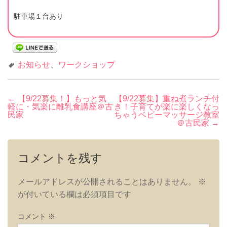
駐車場１台あり
お知らせ
、
ワークショップ
投
←
【9/22募集！】もっと気
【9/22募集】重ね煮ランチ付
軽に・気楽に離乳食講座＠古
き！子育てが楽に楽しくなっ
稿
民家
ちゃうベビーマッサージ教室
＠古民家
→
ナ
ビ
ゲ
コメントを残す
ー
シ
メールアドレスが公開されることはありません。
※
ョ
が付いている欄は必須項目です
ン
コメント
※