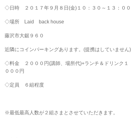
◇日時 ２０１７年９月８日(金)１０：３０～１３：００
◇場所 Laid back house
藤沢市大鋸９６０
近隣にコインパーキングあります。(提携はしていません)
◇料金 ２０００円(講師、場所代)+ランチ＆ドリンク１
０００円
◇定員 ６組程度
※最低最高人数が２組さまとさせていただきます。