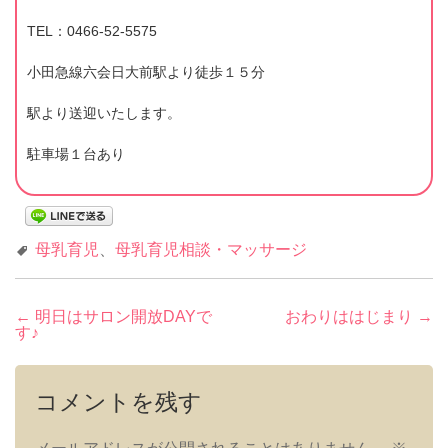
TEL：0466-52-5575
小田急線六会日大前駅より徒歩１５分
駅より送迎いたします。
駐車場１台あり
母乳育児
、
母乳育児相談・マッサージ
投
←
明日はサロン開放DAYで
おわりははじまり
→
す♪
稿
ナ
ビ
コメントを残す
ゲ