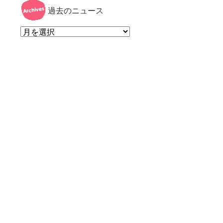
過去のニュース
過
去
の
ニ
ュ
ー
ス