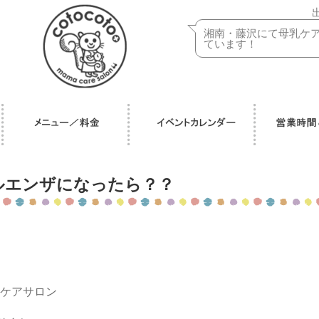
湘南・藤沢にて母乳ケ
ています！
ルエンザになったら？？
ママケアサロン