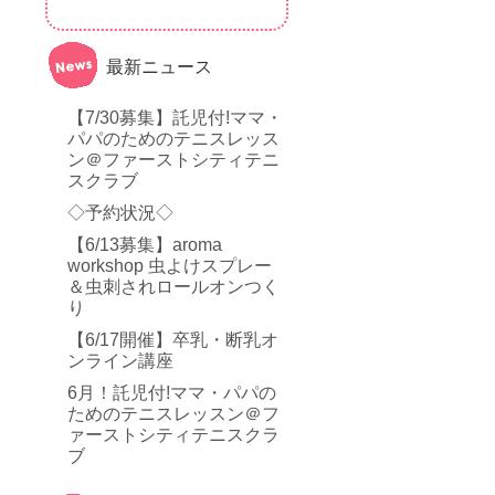
最新ニュース
【7/30募集】託児付!ママ・
パパのためのテニスレッス
ン＠ファーストシティテニ
スクラブ
◇予約状況◇
【6/13募集】aroma
workshop 虫よけスプレー
＆虫刺されロールオンつく
り
【6/17開催】卒乳・断乳オ
ンライン講座
6月！託児付!ママ・パパの
ためのテニスレッスン＠フ
ァーストシティテニスクラ
ブ