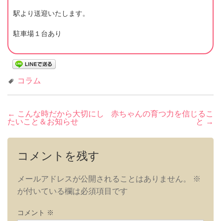
駅より送迎いたします。
駐車場１台あり
コラム
投
←
こんな時だから大切にし
赤ちゃんの育つ力を信じるこ
たいこと＆お知らせ
と
→
稿
ナ
ビ
コメントを残す
ゲ
メールアドレスが公開されることはありません。
※
ー
が付いている欄は必須項目です
シ
ョ
コメント
※