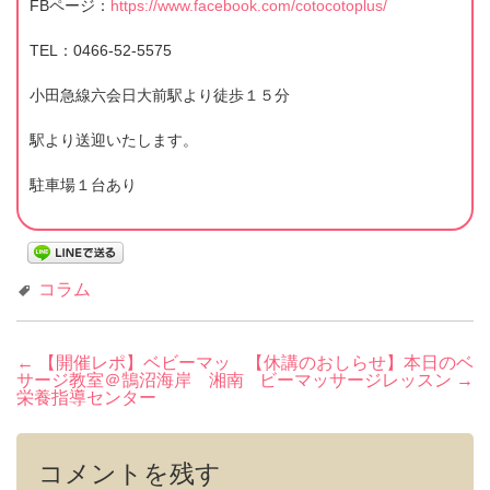
FBページ：
https://www.facebook.com/cotocotoplus/
TEL：0466-52-5575
小田急線六会日大前駅より徒歩１５分
駅より送迎いたします。
駐車場１台あり
コラム
投
←
【開催レポ】ベビーマッ
【休講のおしらせ】本日のベ
サージ教室＠鵠沼海岸 湘南
ビーマッサージレッスン
→
稿
栄養指導センター
ナ
ビ
コメントを残す
ゲ