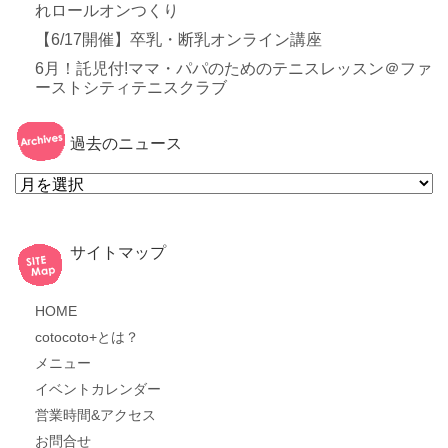
れロールオンつくり
【6/17開催】卒乳・断乳オンライン講座
6月！託児付!ママ・パパのためのテニスレッスン＠ファ
ーストシティテニスクラブ
過去のニュース
過
去
の
ニ
ュ
ー
サイトマップ
ス
HOME
cotocoto+とは？
メニュー
イベントカレンダー
営業時間&アクセス
お問合せ